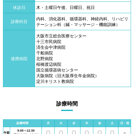
休診日
木・土曜日午後、日曜日、祝日
内科、消化器科、循環器科、神経内科、リハビリ
診療科目
テーション科（鍼・マッサージ・機能訓練）
大阪市立総合医療センター
十三市民病院
済生会中津病院
千船病院
連携病院
北野病院
桜橋渡辺病院
国立循環器病センター
大阪病院（旧大阪厚生年金病院）
淀川キリスト教病院
診療時間
診療時間
月
火
水
木
金
土
日・祝
9:00～12:30
〇
〇
〇
〇
〇
〇
–
午前